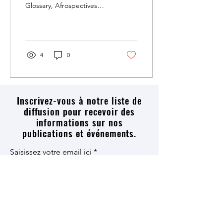
Glossary, Afrospectives
offers a critical and
interactive resource
exploring the concepts,
categories, and narratives
inherited from coloniality in
4
0
discourses about Africa
and its diasporas.
Inscrivez-vous à notre liste de
diffusion pour recevoir des
informations sur nos
publications et événements.
Saisissez votre email ici
Prénom
Nom de Famille