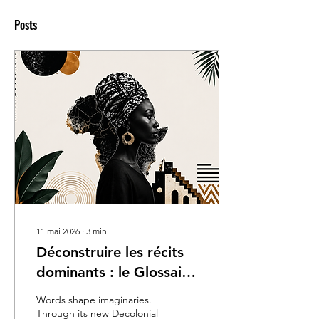
Posts
11 mai 2026
∙
3
min
Déconstruire les récits
dominants : le Glossaire
Décolonial
Words shape imaginaries.
Afrospectives en ligne
Through its new Decolonial