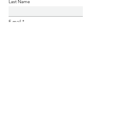
Last Name
E-mail
Send